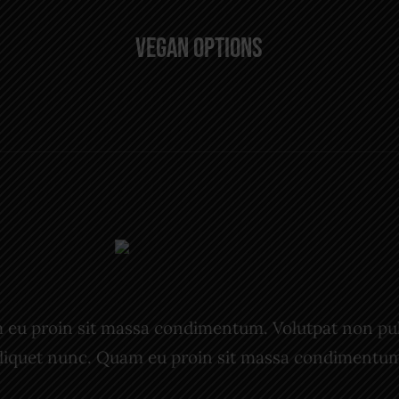
Vegan Options
eu proin sit massa condimentum. Volutpat non pu
liquet nunc. Quam eu proin sit massa condimentu