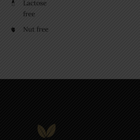
Lactose
free
Nut free