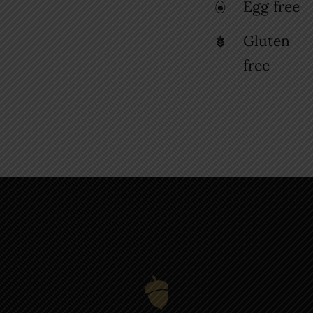
Egg free
Gluten
free