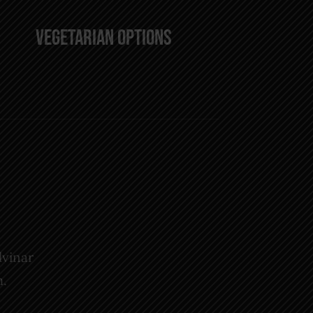
Vegetarian Options
lvinar
m.