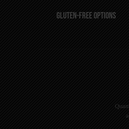
Gluten-Free Options
Quam 
a