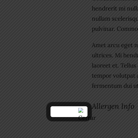
hendrerit mi null
nullam scelerisq
pulvinar. Commo
Amet arcu eget n
ultrices. Mi hend
laoreet et. Tellu
tempor volutpat
fermentum dui ut 
Allergen Info