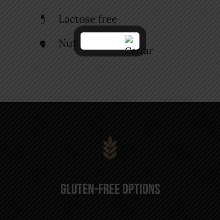
Lactose free
Nut free
Gluten-Free Options