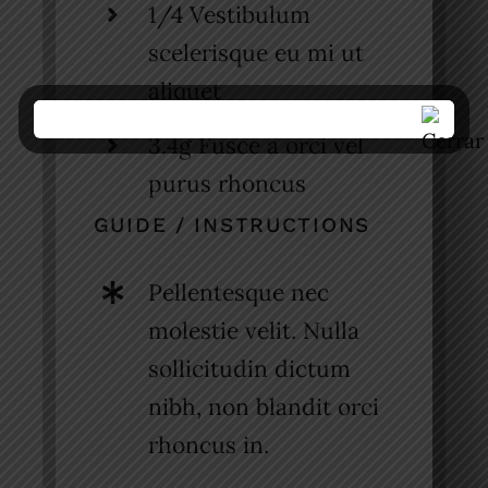
1/4 Vestibulum
scelerisque eu mi ut
aliquet
3.4g Fusce a orci vel
purus rhoncus
GUIDE / INSTRUCTIONS
Pellentesque nec
molestie velit. Nulla
sollicitudin dictum
nibh, non blandit orci
rhoncus in.