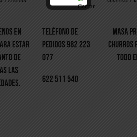
S Y AHORRA
LLAMA Y PIDE
CHURROS Y 
ENOS EN
TELÉFONO DE
MASA PR
PARA ESTAR
PEDIDOS 982 223
CHURROS 
ANTO DE
077
TODO E
AS LAS
622 511 540
EDADES.