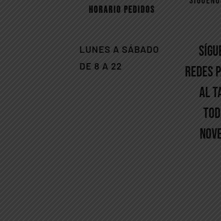
SÍGUENO
HORARIO PEDIDOS
SÍGU
LUNES A SÁBADO
DE 8
A
22
REDES 
AL T
TOD
NOV