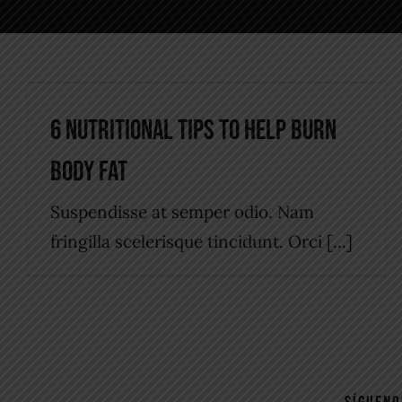
6 Nutritional Tips to Help Burn
Body Fat
6 Nutritional Tips to Help Burn
Daily Featured
Tips & Tricks
Body Fat
Suspendisse at semper odio. Nam
fringilla scelerisque tincidunt. Orci [...]